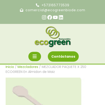
Ir
+573165773539
al
comercial@ecogreenbiode.com
contenido
Instagram
Facebook
YouTube
LinkedIn
Botón
Solicite
Contáctanos
un
«Abrir»
presupuesto
Inicio
/
Mezcladores
/ MEZCLADOR PAQUETE X 250
ECOGREEN En Almidon de Maiz