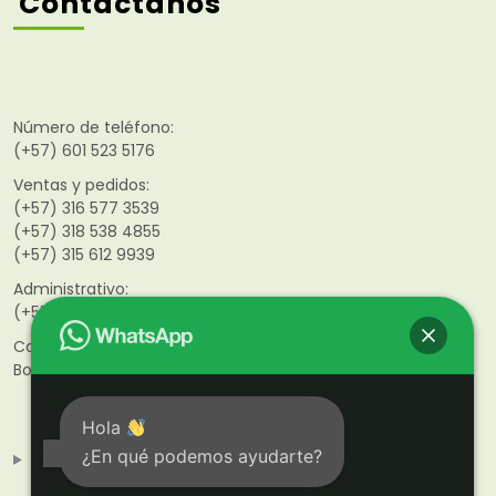
Contáctanos
Número de teléfono:
(+57) 601 523 5176
Ventas y pedidos:
(+57) 316 577 3539
(+57) 318 538 4855
(+57)
315 612 9939
Administrativo:
(+57) 316 468 9851
Calle 141 #46–21
Bogotá D.C. Colombia
Hola
¿En qué podemos ayudarte?