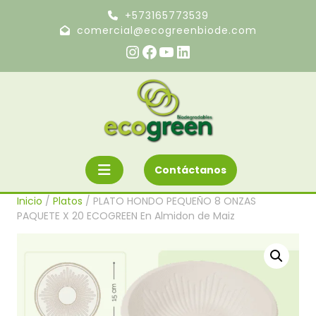
Ir
+573165773539
al
comercial@ecogreenbiode.com
contenido
Instagram
Facebook
YouTube
LinkedIn
Botón
Solicite
Contáctanos
un
«Abrir»
presupuesto
Inicio
/
Platos
/ PLATO HONDO PEQUEÑO 8 ONZAS
PAQUETE X 20 ECOGREEN En Almidon de Maiz