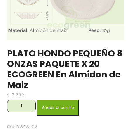
PLATO HONDO PEQUEÑO 8
ONZAS PAQUETE X 20
ECOGREEN En Almidon de
Maiz
$
7.632
PLATO HONDO PEQUEÑO 8 ONZAS PAQUETE X 20
Añadir al carrito
ECOGREEN En Almidon de Maiz cantidad
SKU:
DWFW-02